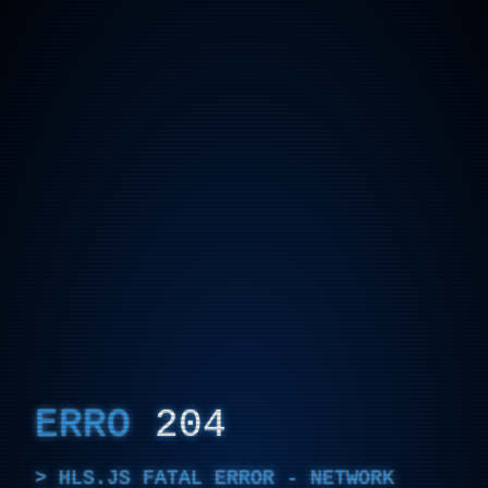
ERRO
204
HLS.JS FATAL ERROR - NETWORK