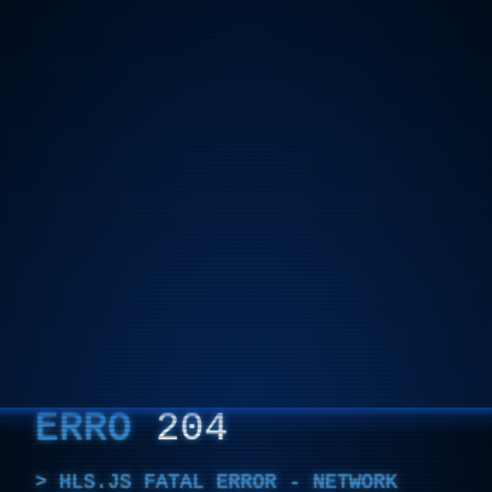
ERRO
204
HLS.JS FATAL ERROR - NETWORK