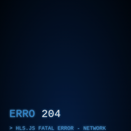
ERRO
204
HLS.JS FATAL ERROR - NETWORK