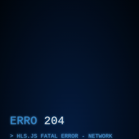
ERRO
204
HLS.JS FATAL ERROR - NETWORK