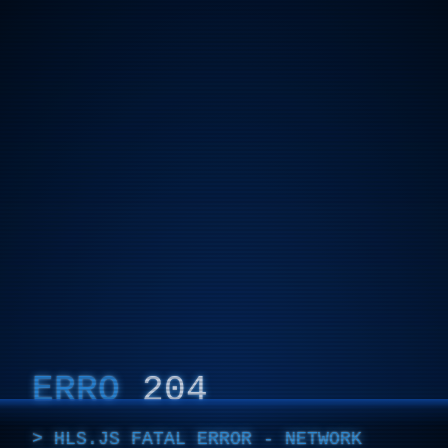
ERRO
204
HLS.JS FATAL ERROR - NETWORK