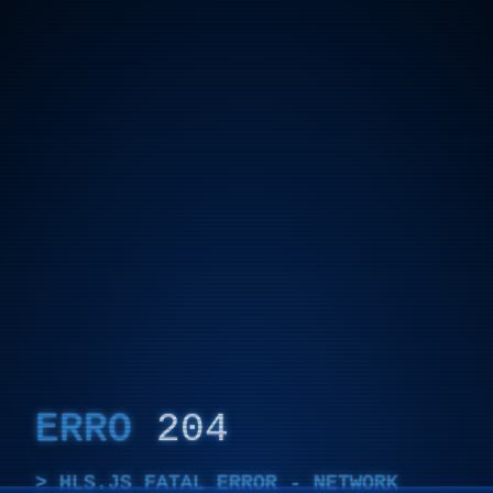
ERRO
204
HLS.JS FATAL ERROR - NETWORK