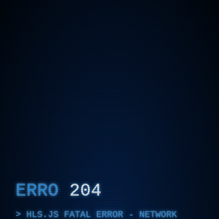
ERRO
204
HLS.JS FATAL ERROR - NETWORK