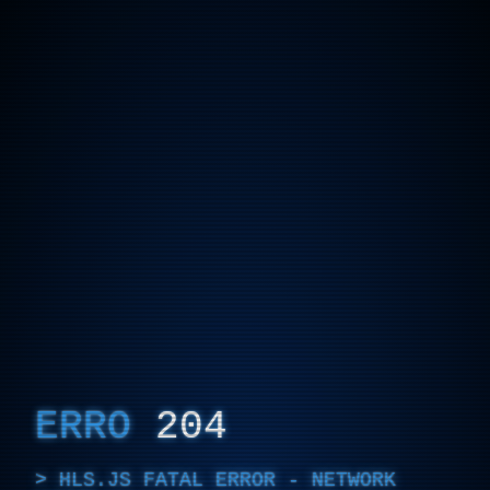
ERRO
204
HLS.JS FATAL ERROR - NETWORK