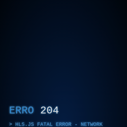
ERRO
204
HLS.JS FATAL ERROR - NETWORK