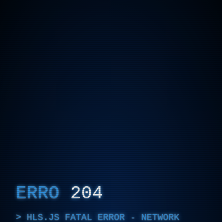
ERRO
204
HLS.JS FATAL ERROR - NETWORK