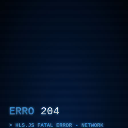
ERRO
204
HLS.JS FATAL ERROR - NETWORK