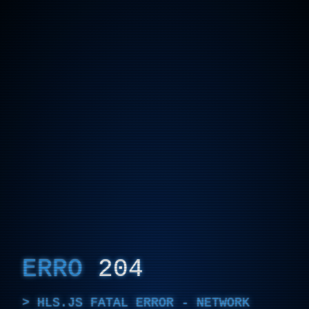
ERRO
204
HLS.JS FATAL ERROR - NETWORK