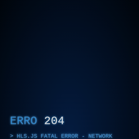
ERRO
204
HLS.JS FATAL ERROR - NETWORK