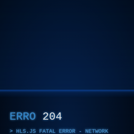
ERRO
204
HLS.JS FATAL ERROR - NETWORK