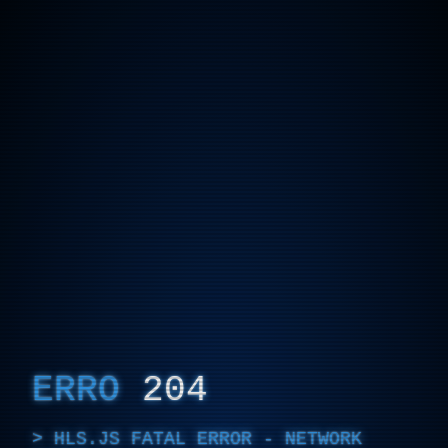
ERRO
204
HLS.JS FATAL ERROR - NETWORK