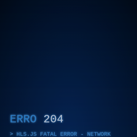
ERRO
204
HLS.JS FATAL ERROR - NETWORK