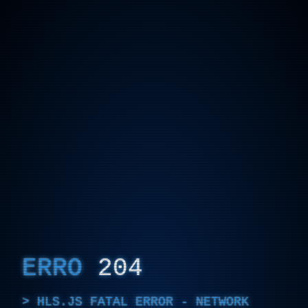
ERRO
204
HLS.JS FATAL ERROR - NETWORK