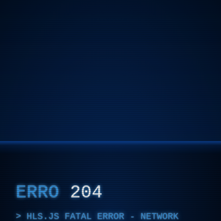
ERRO
204
HLS.JS FATAL ERROR - NETWORK