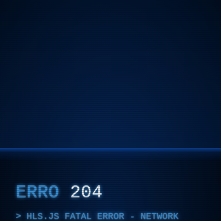
ERRO
204
HLS.JS FATAL ERROR - NETWORK