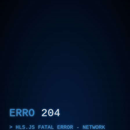
ERRO
204
HLS.JS FATAL ERROR - NETWORK