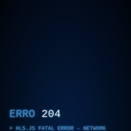
ERRO
204
HLS.JS FATAL ERROR - NETWORK