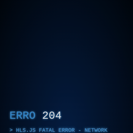
ERRO
204
HLS.JS FATAL ERROR - NETWORK