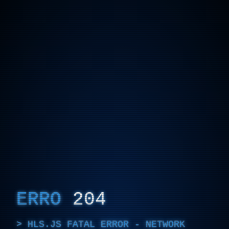
ERRO
204
HLS.JS FATAL ERROR - NETWORK