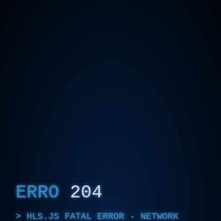
ERRO
204
HLS.JS FATAL ERROR - NETWORK