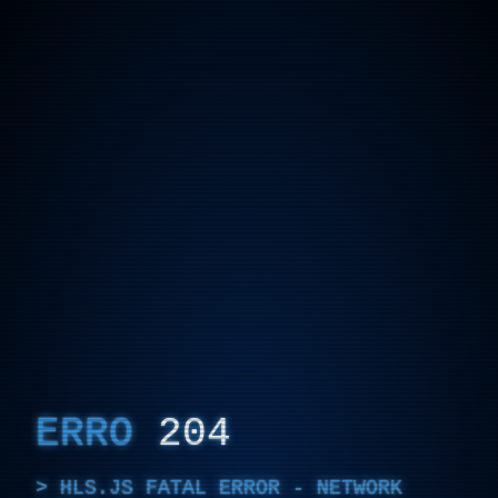
ERRO
204
HLS.JS FATAL ERROR - NETWORK