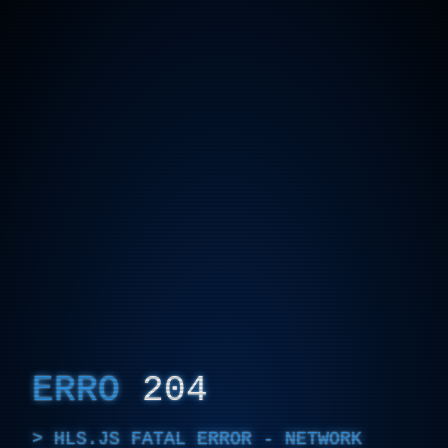
ERRO
204
HLS.JS FATAL ERROR - NETWORK