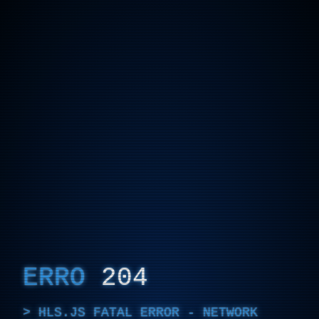
ERRO
204
HLS.JS FATAL ERROR - NETWORK