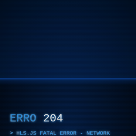
ERRO
204
HLS.JS FATAL ERROR - NETWORK