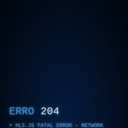
ERRO
204
HLS.JS FATAL ERROR - NETWORK