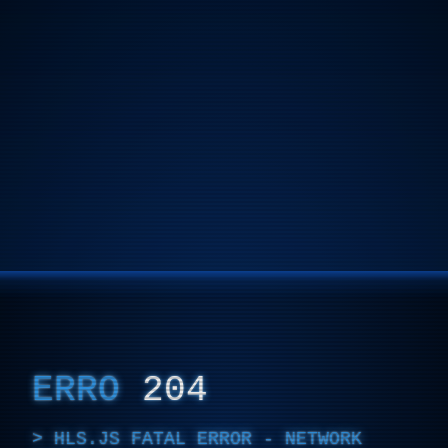
ERRO
204
HLS.JS FATAL ERROR - NETWORK