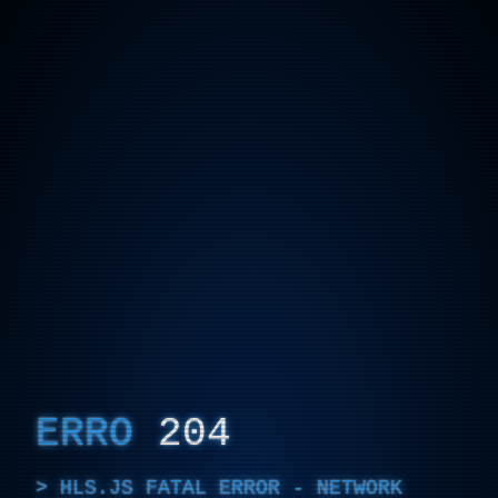
ERRO
204
HLS.JS FATAL ERROR - NETWORK