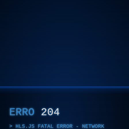
ERRO
204
HLS.JS FATAL ERROR - NETWORK