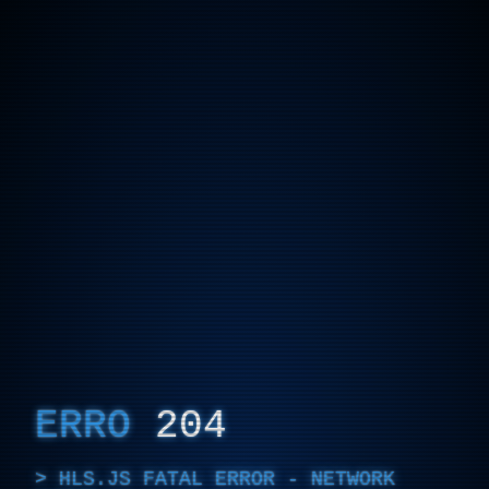
ERRO
204
HLS.JS FATAL ERROR - NETWORK