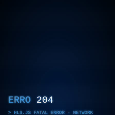
ERRO
204
HLS.JS FATAL ERROR - NETWORK