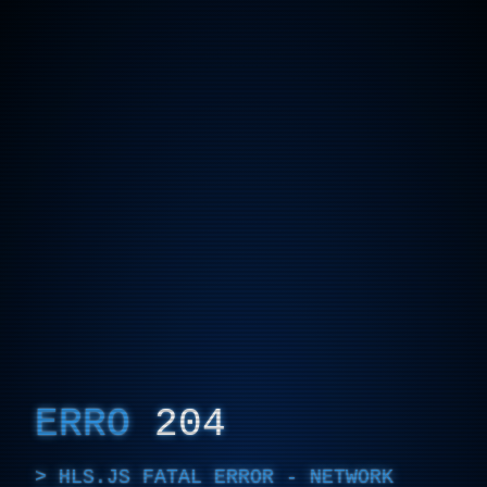
ERRO
204
HLS.JS FATAL ERROR - NETWORK