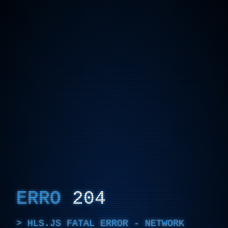
ERRO
204
HLS.JS FATAL ERROR - NETWORK