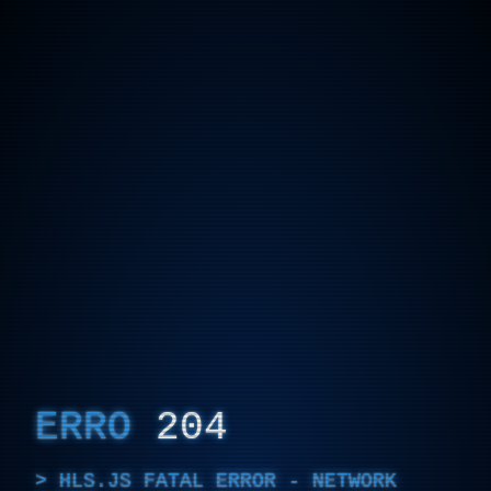
ERRO
204
HLS.JS FATAL ERROR - NETWORK