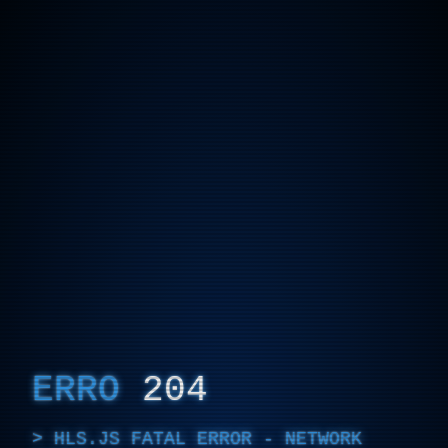
ERRO
204
HLS.JS FATAL ERROR - NETWORK