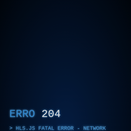
ERRO
204
HLS.JS FATAL ERROR - NETWORK