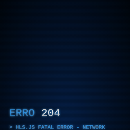
ERRO
204
HLS.JS FATAL ERROR - NETWORK