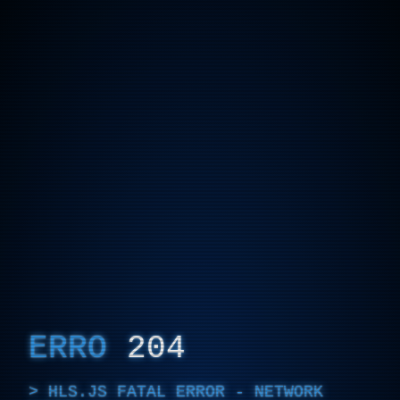
ERRO
204
HLS.JS FATAL ERROR - NETWORK