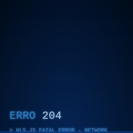
ERRO
204
HLS.JS FATAL ERROR - NETWORK