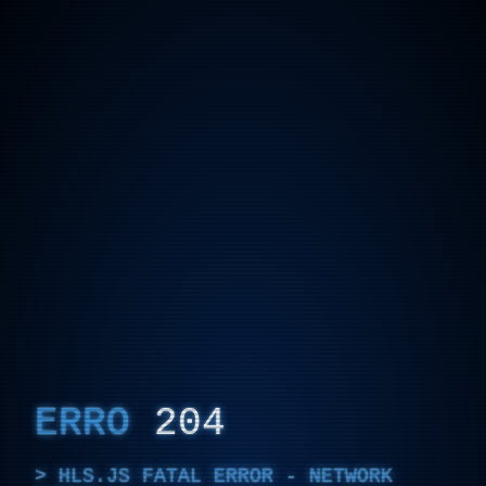
ERRO
204
HLS.JS FATAL ERROR - NETWORK