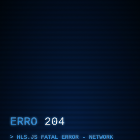
ERRO
204
HLS.JS FATAL ERROR - NETWORK