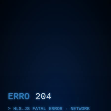
ERRO
204
HLS.JS FATAL ERROR - NETWORK