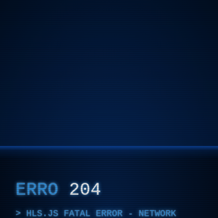
ERRO
204
HLS.JS FATAL ERROR - NETWORK