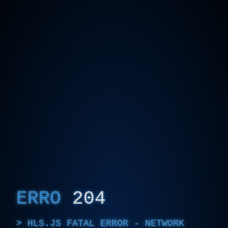
ERRO
204
HLS.JS FATAL ERROR - NETWORK