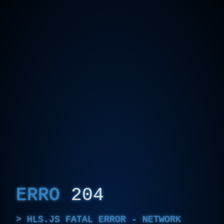
ERRO
204
HLS.JS FATAL ERROR - NETWORK