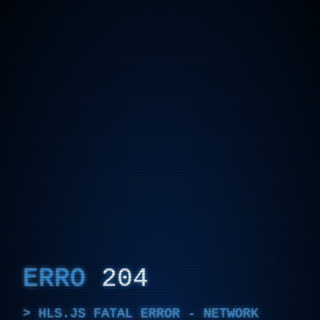
ERRO
204
HLS.JS FATAL ERROR - NETWORK