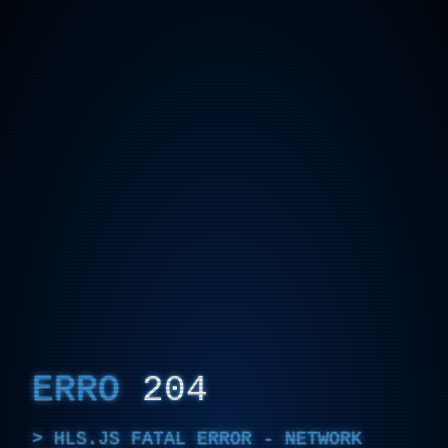
ERRO
204
HLS.JS FATAL ERROR - NETWORK